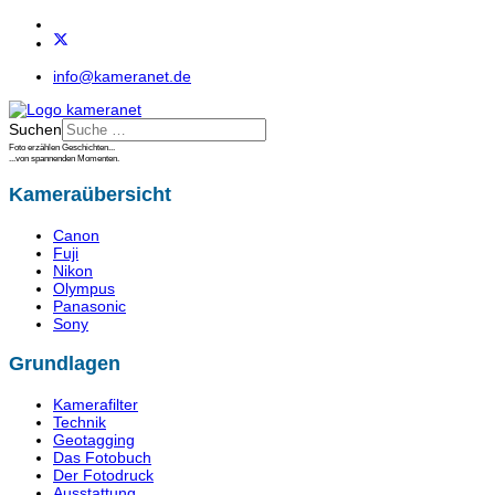
info@kameranet.de
Suchen
Foto erzählen Geschichten...
...von spannenden Momenten.
Kameraübersicht
Canon
Fuji
Nikon
Olympus
Panasonic
Sony
Grundlagen
Kamerafilter
Technik
Geotagging
Das Fotobuch
Der Fotodruck
Ausstattung