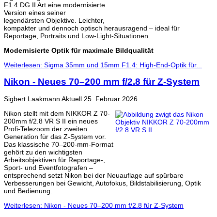
F1.4 DG II Art eine modernisierte
Version eines seiner
legendärsten Objektive. Leichter,
kompakter und dennoch optisch herausragend – ideal für
Reportage, Portraits und Low-Light-Situationen.
Modernisierte Optik für maximale Bildqualität
Weiterlesen: Sigma 35mm und 15mm F1.4: High-End-Optik für...
Nikon - Neues 70–200 mm f/2.8 für Z-System
Sigbert Laakmann
Aktuell
25. Februar 2026
Nikon stellt mit dem NIKKOR Z 70-
200mm f/2.8 VR S II ein neues
Profi-Telezoom der zweiten
Generation für das Z-System vor.
Das klassische 70–200-mm-Format
gehört zu den wichtigsten
Arbeitsobjektiven für Reportage-,
Sport- und Eventfotografen –
entsprechend setzt Nikon bei der Neuauflage auf spürbare
Verbesserungen bei Gewicht, Autofokus, Bildstabilisierung, Optik
und Bedienung.
Weiterlesen: Nikon - Neues 70–200 mm f/2.8 für Z-System