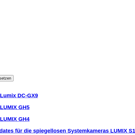
setzen
c Lumix DC-GX9
c LUMIX GH5
c LUMIX GH4
dates für die spiegellosen Systemkameras LUMIX S