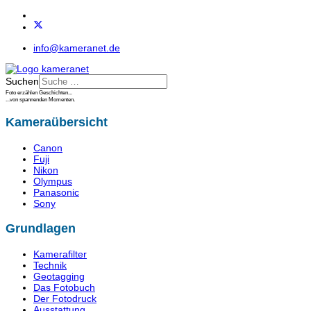
info@kameranet.de
Suchen
Foto erzählen Geschichten...
...von spannenden Momenten.
Kameraübersicht
Canon
Fuji
Nikon
Olympus
Panasonic
Sony
Grundlagen
Kamerafilter
Technik
Geotagging
Das Fotobuch
Der Fotodruck
Ausstattung