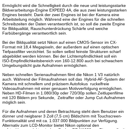
Ermöglicht wird die Schnelligkeit durch die neue und leistungsstarke
Bildverarbeitungs-Engine EXPEED 4A, die aus zwei leistungsstarken
Engines besteht. Dank der zwei Engines ist bei der Kamera eine
Arbeitsteilung möglich. Während eine der Engines für die schnellen
Schreibzeiten der Daten verantwortlich ist, so soll die zweite Engine
für Bildqualität, Rauschunterdrückung Schärfe und weiche
Farbübergänge verantwortlich sein.
Bei der Bildqualität setzt Nikon auf einen CMOS-Sensor im CX-
Format mit 18,4 Megapixeln, der außerdem auf einen optischen
Tiefpassfilter verzichtet. So sollen selbst feinste Strukturen scharf
abgebildet werden können. Bei der Lichtempfindlichkeit soll ein
ISO-Empfindlichkeitsbereich von 160-12.800 auch bei schwachem
Umgebungslicht gute Aufnahmen ermöglichen.
Neben schnellen Serienaufnahmen filmt die Nikon 1 V3 natürlich
auch. Während der Filmaufnahmen soll das Hybrid-AF-System der
Kamera mit schnellem und präzisem Autofokus ruckelfreie
Videoaufnahmen mit einer genauen Motivverfolgung ermöglichen.
Neben HD-Filmen in 1.080/30p oder 720/30p sollen Zeitlupenfilme
mit 120 Bildern pro Sekunde, Zeitraffer oder Jump Cut-Aufnahmen
möglich sein.
Für die Aufnahmen und deren Betrachtung steht dem Benutzer ein
dünner und neigbarer 3 Zoll (7,5 cm) Bildschirm mit Touchscreen-
Funktionalität und mit ca. 1.037.000 Bildpunkten zur Verfügung.
Alternativ zum LCD-Monitor bietet Nikon optional den