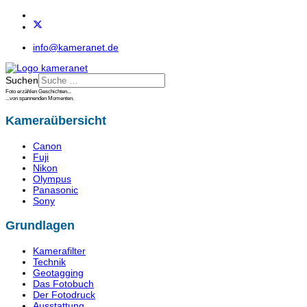
info@kameranet.de
Suchen
Foto erzählen Geschichten...
...von spannenden Momenten.
Kameraübersicht
Canon
Fuji
Nikon
Olympus
Panasonic
Sony
Grundlagen
Kamerafilter
Technik
Geotagging
Das Fotobuch
Der Fotodruck
Ausstattung