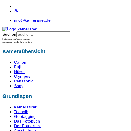
info@kameranet.de
Suchen
Foto erzählen Geschichten...
...von spannenden Momenten.
Kameraübersicht
Canon
Fuji
Nikon
Olympus
Panasonic
Sony
Grundlagen
Kamerafilter
Technik
Geotagging
Das Fotobuch
Der Fotodruck
Ausstattung