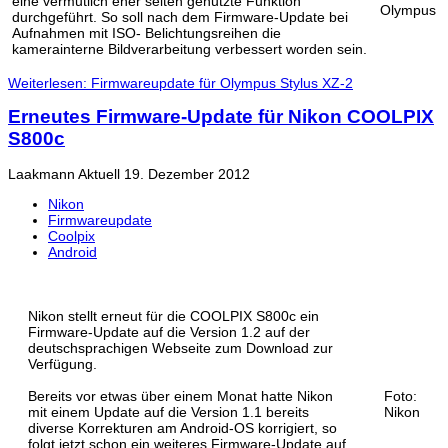
eine vermutlich eher selten genutzte Funktion
Olympus
durchgeführt. So soll nach dem Firmware-Update bei
Aufnahmen mit ISO- Belichtungsreihen die
kamerainterne Bildverarbeitung verbessert worden sein.
Weiterlesen: Firmwareupdate für Olympus Stylus XZ-2
Erneutes Firmware-Update für Nikon COOLPIX
S800c
Laakmann
Aktuell
19. Dezember 2012
Nikon
Firmwareupdate
Coolpix
Android
Nikon stellt erneut für die COOLPIX S800c ein
Firmware-Update auf die Version 1.2 auf der
deutschsprachigen Webseite zum Download zur
Verfügung.
Bereits vor etwas über einem Monat hatte Nikon
Foto:
mit einem Update auf die Version 1.1 bereits
Nikon
diverse Korrekturen am Android-OS korrigiert, so
folgt jetzt schon ein weiteres Firmware-Update auf