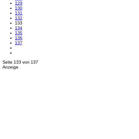
129
130
131
132
133
134
135
136
137
Seite 133 von 137
Anzeige