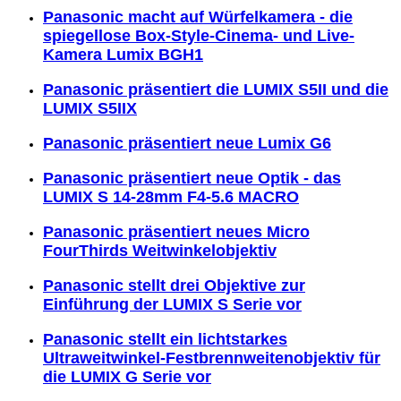
Panasonic macht auf Würfelkamera - die
spiegellose Box-Style-Cinema- und Live-
Kamera Lumix BGH1
Panasonic präsentiert die LUMIX S5II und die
LUMIX S5IIX
Panasonic präsentiert neue Lumix G6
Panasonic präsentiert neue Optik - das
LUMIX S 14-28mm F4-5.6 MACRO
Panasonic präsentiert neues Micro
FourThirds Weitwinkelobjektiv
Panasonic stellt drei Objektive zur
Einführung der LUMIX S Serie vor
Panasonic stellt ein lichtstarkes
Ultraweitwinkel-Festbrennweitenobjektiv für
die LUMIX G Serie vor