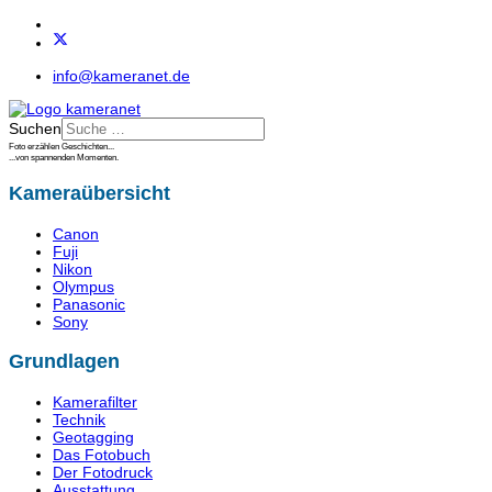
info@kameranet.de
Suchen
Foto erzählen Geschichten...
...von spannenden Momenten.
Kameraübersicht
Canon
Fuji
Nikon
Olympus
Panasonic
Sony
Grundlagen
Kamerafilter
Technik
Geotagging
Das Fotobuch
Der Fotodruck
Ausstattung