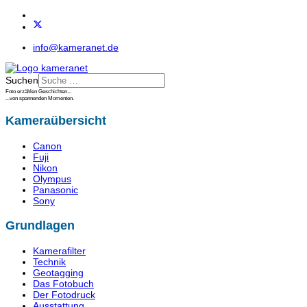
info@kameranet.de
Suchen
Foto erzählen Geschichten...
...von spannenden Momenten.
Kameraübersicht
Canon
Fuji
Nikon
Olympus
Panasonic
Sony
Grundlagen
Kamerafilter
Technik
Geotagging
Das Fotobuch
Der Fotodruck
Ausstattung