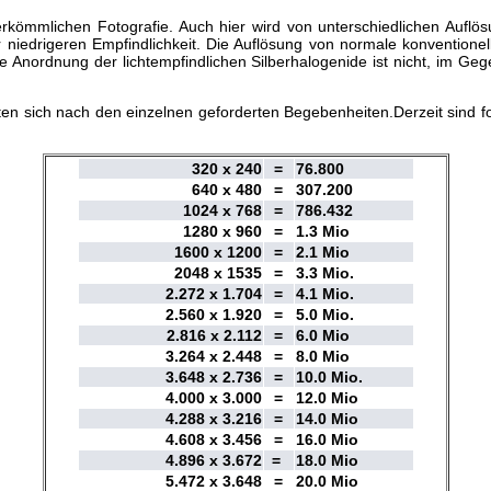
kömmlichen Fotografie. Auch hier wird von unterschiedlichen Auflö
niedrigeren Empfindlichkeit. Die Auflösung von normale konventionell
e Anordnung der lichtempfindlichen Silberhalogenide ist nicht, im G
hten sich nach den einzelnen geforderten Begebenheiten.Derzeit sind f
320 x 240
=
76.800
640 x 480
=
307.200
1024 x 768
=
786.432
1280 x 960
=
1.3 Mio
1600 x 1200
=
2.1 Mio
2048 x 1535
=
3.3 Mio.
2.272 x 1.704
=
4.1 Mio.
2.560 x 1.920
=
5.0 Mio.
2.816 x 2.112
=
6.0 Mio
3.264 x 2.448
=
8.0 Mio
3.648 x 2.736
=
10.0 Mio.
4.000 x 3.000
=
12.0 Mio
4.288 x 3.216
=
14.0 Mio
4.608 x 3.456
=
16.0 Mio
4.896 x 3.672
=
18.0 Mio
5.472 x 3.648
=
20.0 Mio