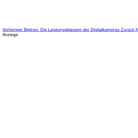
Vorheriger Beitrag: Die Leistungsklassen der Digitalkameras
Zurück
N
Anzeige