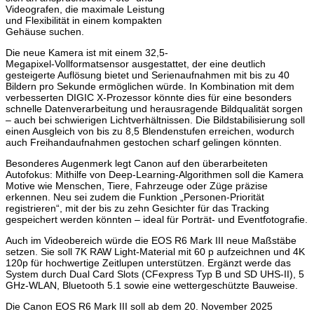
Videografen, die maximale Leistung
und Flexibilität in einem kompakten
Gehäuse suchen.
Die neue Kamera ist mit einem 32,5-
Megapixel-Vollformatsensor ausgestattet, der eine deutlich
gesteigerte Auflösung bietet und Serienaufnahmen mit bis zu 40
Bildern pro Sekunde ermöglichen würde. In Kombination mit dem
verbesserten DIGIC X-Prozessor könnte dies für eine besonders
schnelle Datenverarbeitung und herausragende Bildqualität sorgen
– auch bei schwierigen Lichtverhältnissen. Die Bildstabilisierung soll
einen Ausgleich von bis zu 8,5 Blendenstufen erreichen, wodurch
auch Freihandaufnahmen gestochen scharf gelingen könnten.
Besonderes Augenmerk legt Canon auf den überarbeiteten
Autofokus: Mithilfe von Deep-Learning-Algorithmen soll die Kamera
Motive wie Menschen, Tiere, Fahrzeuge oder Züge präzise
erkennen. Neu sei zudem die Funktion „Personen-Priorität
registrieren“, mit der bis zu zehn Gesichter für das Tracking
gespeichert werden könnten – ideal für Porträt- und Eventfotografie.
Auch im Videobereich würde die EOS R6 Mark III neue Maßstäbe
setzen. Sie soll 7K RAW Light-Material mit 60 p aufzeichnen und 4K
120p für hochwertige Zeitlupen unterstützen. Ergänzt werde das
System durch Dual Card Slots (CFexpress Typ B und SD UHS-II), 5
GHz-WLAN, Bluetooth 5.1 sowie eine wettergeschützte Bauweise.
Die Canon EOS R6 Mark III soll ab dem 20. November 2025