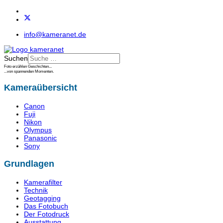
info@kameranet.de
Suchen
Foto erzählen Geschichten...
...von spannenden Momenten.
Kameraübersicht
Canon
Fuji
Nikon
Olympus
Panasonic
Sony
Grundlagen
Kamerafilter
Technik
Geotagging
Das Fotobuch
Der Fotodruck
Ausstattung