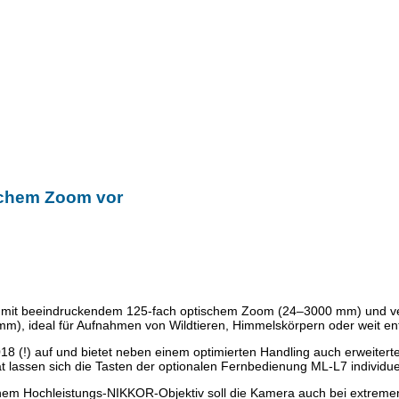
fachem Zoom vor
a mit beeindruckendem 125-fach optischem Zoom (24–3000 mm) und ve
m), ideal für Aufnahmen von Wildtieren, Himmelskörpern oder weit en
 (!) auf und bietet neben einem optimierten Handling auch erweitert
 lassen sich die Tasten der optionalen Fernbedienung ML-L7 individue
nem Hochleistungs-NIKKOR-Objektiv soll die Kamera auch bei extremen