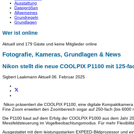
Ausstattung
Dateigrößen
Allgemeines
Grundregeln
Grundlagen
Wer ist online
Aktuell sind 179 Gäste und keine Mitglieder online
Fotografie, Kameras, Grundlagen & News
Nikon stellt die neue COOLPIX P1100 mit 125-
Sigbert Laakmann
Aktuell
06. Februar 2025
Nikon präsentiert die COOLPIX P1100, eine digitale Kompaktkamer
Fine Zoom erweitert den Zoombereich sogar auf 250-fach (bis 6000 m
Die P1100 baut auf dem Erfolg der COOLPIX P1000 aus dem Jahr 2018
Messfeldsteuerung im Vogelbeobachtungsmodus. Für mehr Flexibilität
Ausgestattet mit dem leistungsstarken EXPEED-Bildprozessor und ei