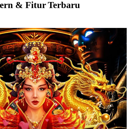
ern & Fitur Terbaru