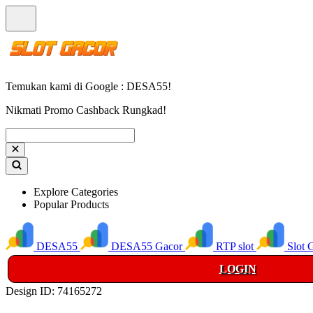
Temukan kami di Google : DESA55!
Nikmati Promo Cashback Rungkad!
Explore Categories
Popular Products
DESA55
DESA55 Gacor
RTP slot
Slot 
LOGIN
Design ID: 74165272